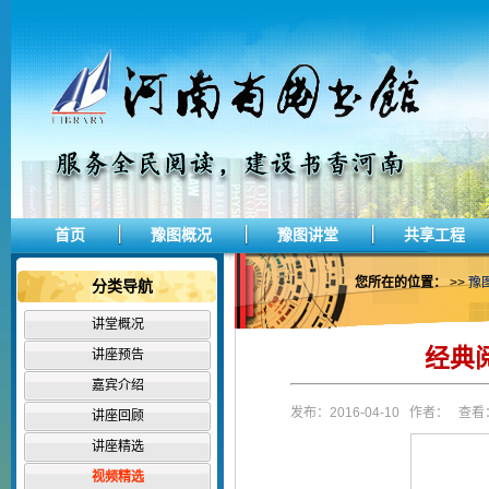
首页
豫图概况
豫图讲堂
共享工程
您所在的位置：
>>
豫
分类导航
讲堂概况
经典
讲座预告
嘉宾介绍
发布：2016-04-10 作者： 查看：
讲座回顾
讲座精选
视频精选