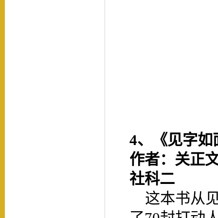
4、
《见字如
作者：关正
社科二
这本书从见
了
70封打动