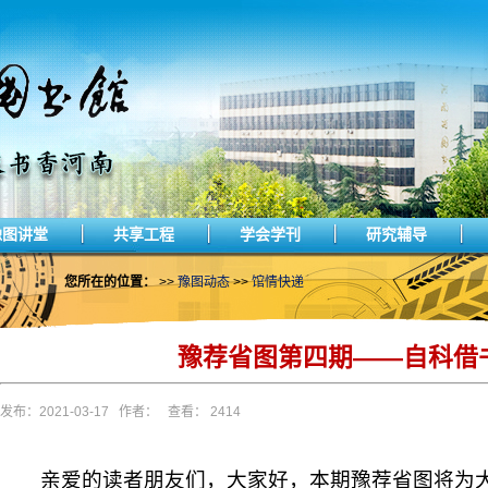
豫图讲堂
共享工程
学会学刊
研究辅导
您所在的位置：
>>
豫图动态
>>
馆情快递
豫荐省图第四期——自科借
发布：2021-03-17 作者： 查看： 2414
亲爱的读者朋友们，大家好，本期豫荐省图将为