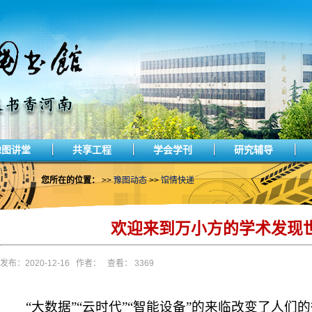
豫图讲堂
共享工程
学会学刊
研究辅导
您所在的位置：
>>
豫图动态
>>
馆情快递
欢迎来到万小方的学术发现世
发布：2020-12-16 作者： 查看： 3369
“大数据”“云时代”“智能设备”的来临改变了人