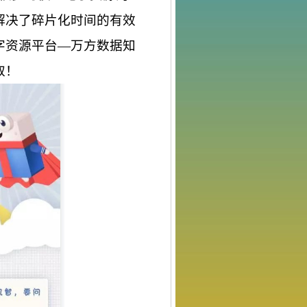
解决了碎片化时间的有效
字
资源
平台
—万方
数据知
取！