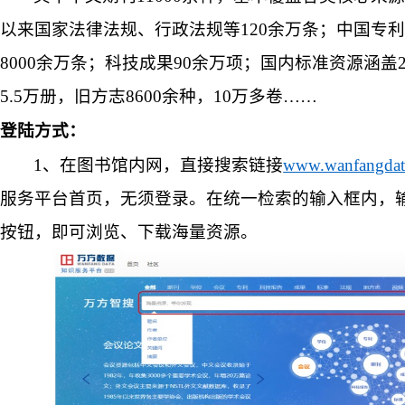
以来
国家法律法规、行政法规
等
120余万条；
中国专利
8000余万条；科技成果90余万项；国内标准资源涵盖
5.5万册，旧方志8600余种，10万多卷……
登陆方式：
1
、
在图书馆内网，直接
搜索链接
www.wanfangdat
服务平台首页
，
无须登录。
在统一检索的输入框内
，
按钮，即可浏览、下载海量资源。