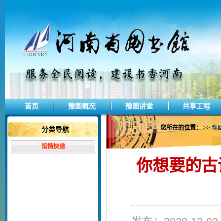
首页
豫图概况
豫图讲堂
共享工程
您所在的位置：
>>
豫
分类导航
馆情快递
你想要的古