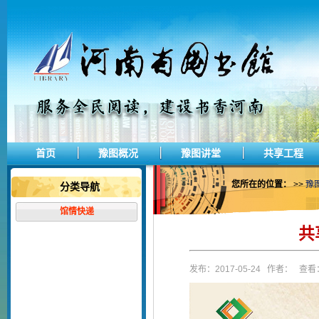
首页
豫图概况
豫图讲堂
共享工程
您所在的位置：
>>
豫
分类导航
馆情快递
共
发布：2017-05-24 作者： 查看：