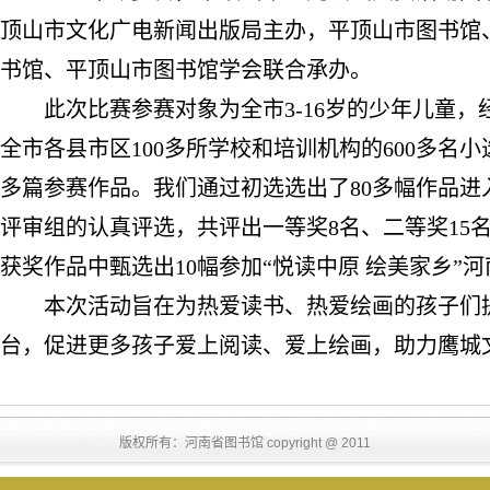
顶山市文化广电新闻出版局主办，平顶山市图书馆
书馆、平顶山市图书馆学会联合承办。
此次比赛参赛对象为全市
3-16
岁的少年儿童，
全市各县市区
100
多所学校和培训机构的
600
多名小
多篇参赛作品。我们通过初选选出了
80
多幅作品进
评审组的认真评选，共评出一等奖
8
名、二等奖
15
获奖作品中甄选出
10
幅参加“悦读中原 绘美家乡”
本次活动旨在为热爱读书、热爱绘画的孩子们
台，促进更多孩子爱上阅读、爱上绘画，助力鹰城
版权所有：河南省图书馆 copyright @ 2011