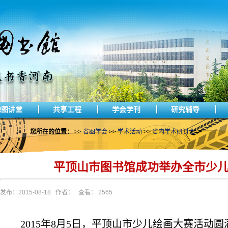
豫图讲堂
共享工程
学会学刊
研究辅导
您所在的位置：
>>
省图学会
>>
学术活动
>>
省内学术研讨会
平顶山市图书馆成功举办全市少
发布：2015-08-18 作者： 查看： 2565
2015
年
8
月
5
日
，平顶山市少儿绘画大赛活动圆