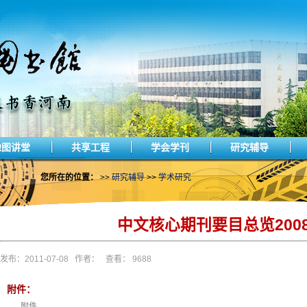
豫图讲堂
共享工程
学会学刊
研究辅导
您所在的位置：
>>
研究辅导
>>
学术研究
中文核心期刊要目总览200
发布：2011-07-08 作者： 查看： 9688
附件：
附件