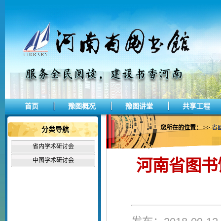
首页
豫图概况
豫图讲堂
共享工程
您所在的位置：
>>
省
分类导航
省内学术研讨会
河南省图书
中图学术研讨会