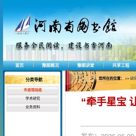
首页
豫图概况
豫图讲堂
共享工程
您所在的位置：
>>
研
分类导航
市县馆动态
“牵手星宝 
学术研究
业务资料