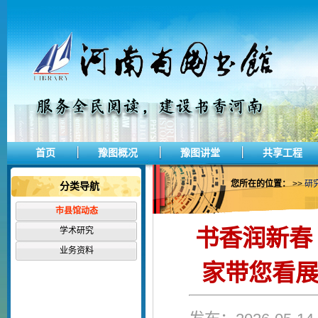
首页
豫图概况
豫图讲堂
共享工程
您所在的位置：
>>
研
分类导航
市县馆动态
书香润新春
学术研究
业务资料
家带您看展