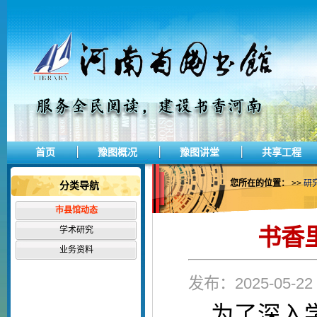
首页
豫图概况
豫图讲堂
共享工程
您所在的位置：
>>
研
分类导航
市县馆动态
书香
学术研究
业务资料
发布：2025-05-
为了深入学