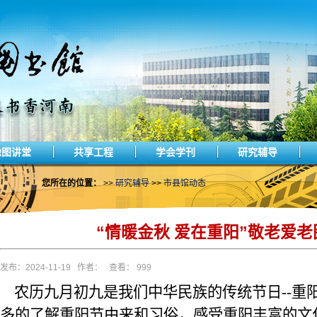
豫图讲堂
共享工程
学会学刊
研究辅导
您所在的位置：
>>
研究辅导
>>
市县馆动态
“情暖金秋 爱在重阳”敬老爱
发布：2024-11-19 作者： 查看： 999
农历九月初九是我们中华民族的传统节日
--
多的了解重阳节由来和习俗，感受重阳丰富的文