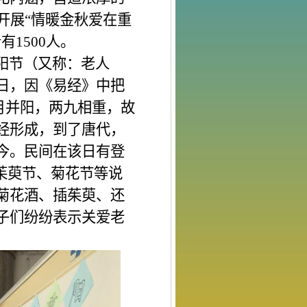
馆开展
“情暖金秋爱在重
者有
1500人。
阳节（又称：老人
日，因《易经》中把
日月并阳，两九相重，故
经形成，到了唐代，
今。民间在该日有登
茱萸节、菊花节等说
菊花酒、插茱萸、还
子们纷纷表示关爱老