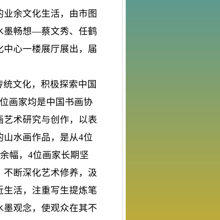
的业余文化生活，由市图
水墨畅想
—
蔡文秀、任鹤
化中心一楼展厅展出，届
传统文化，积极探索中国
位画家均是中国书画协
画艺术研究与创作，以表
的山水画作品，是从
4
位
余幅，
4
位画家长期坚
，不断深化艺术修养，汲
近生活，注重写生提炼笔
水墨观念，使观众在其不