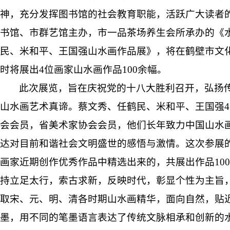
神，充分发挥图书馆的社会教育职能，活跃广大读者
书馆、市群艺馆主办，市一品茶场养生会所承办的《
民、米和平、王国强山水画作品展》，将在鹤壁市文
时将展出
4
位画家山水画作品
100
余幅。
此次展览，旨在庆祝党的十八大胜利召开，弘扬
山水画艺术真谛。蔡文秀、任鹤民、米和平、王国强
4
会会员，省美术家协会会员，他们长年致力中国山水
达对目前和谐社会文明盛世的感悟与激情。这次参展
画家近期创作优秀作品中精选出来的，共展出作品
100
持立足太行，索古求新，反映时代，彰显个性为主旨
取宋、元、明、清各时期山水画精华，面向自然，贴
墨，用不同的笔墨语言表达了传统文脉相承和创新的