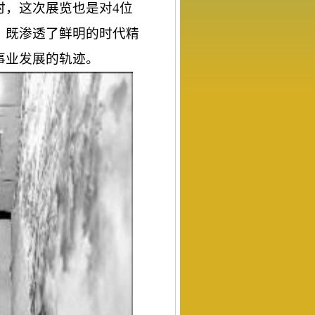
时，这次展览也是对
4
位
，既渗透了鲜明的时代精
事业发展的轨迹。