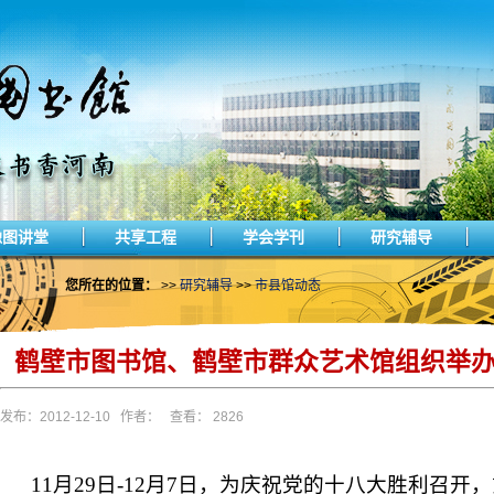
豫图讲堂
共享工程
学会学刊
研究辅导
您所在的位置：
>>
研究辅导
>>
市县馆动态
鹤壁市图书馆、鹤壁市群众艺术馆组织举
发布：2012-12-10 作者： 查看： 2826
11
月
29
日
-12
月
7
日，为庆祝党的十八大胜利召开，