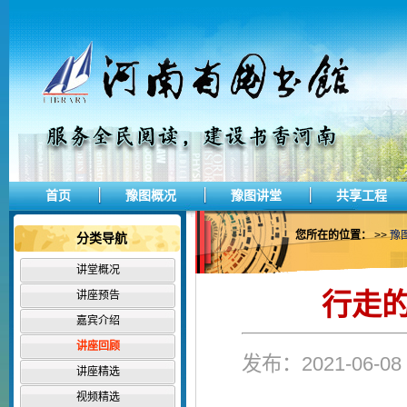
首页
豫图概况
豫图讲堂
共享工程
您所在的位置：
>>
豫
分类导航
讲堂概况
行走的
讲座预告
嘉宾介绍
讲座回顾
发布：2021-06-
讲座精选
视频精选