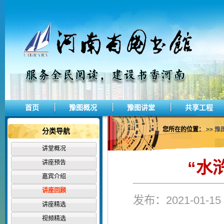
首页
豫图概况
豫图讲堂
共享工程
您所在的位置：
>>
豫
分类导航
讲堂概况
“水
讲座预告
嘉宾介绍
讲座回顾
发布：2021-01-
讲座精选
视频精选