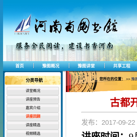
首页
豫图概况
豫图讲堂
共享工程
您所在的位置：
>>
豫
分类导航
讲堂概况
古都
讲座预告
嘉宾介绍
讲座回顾
发布：2017-09-
讲座精选
讲座时间：
9
视频精选