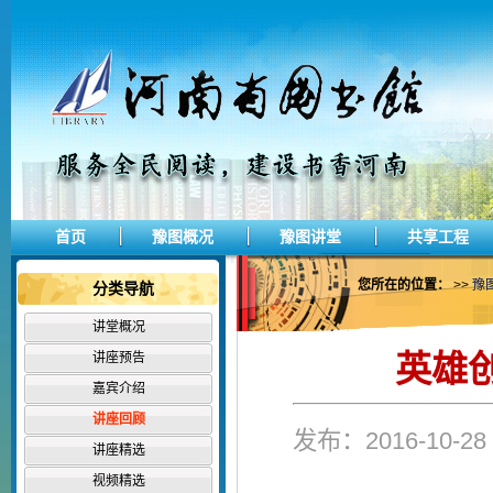
首页
豫图概况
豫图讲堂
共享工程
您所在的位置：
>>
豫
分类导航
讲堂概况
英雄
讲座预告
嘉宾介绍
讲座回顾
发布：2016-10-
讲座精选
视频精选