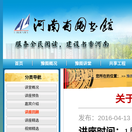
首页
豫图概况
豫图讲堂
共享工程
您所在的位置：
>>
豫
分类导航
讲堂概况
关
讲座预告
嘉宾介绍
讲座回顾
发布：2016-04-
讲座精选
讲座时间：
1
视频精选