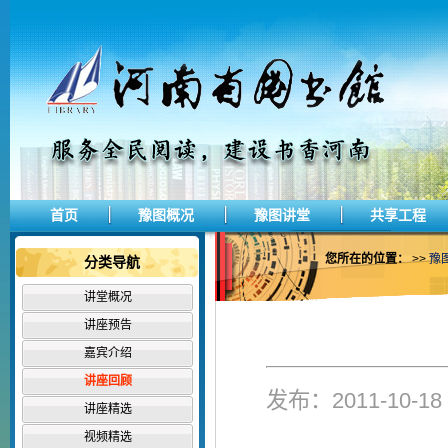
首页
豫图概况
豫图讲堂
共享工程
您所在的位置：
>>
豫
分类导航
讲堂概况
讲座预告
嘉宾介绍
讲座回顾
发布：2011-10-
讲座精选
视频精选