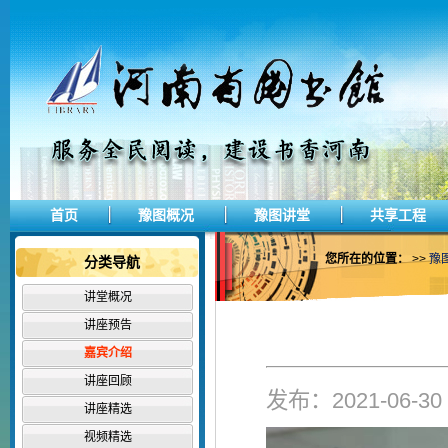
首页
豫图概况
豫图讲堂
共享工程
您所在的位置：
>>
豫
分类导航
讲堂概况
讲座预告
嘉宾介绍
讲座回顾
发布：2021-06-
讲座精选
视频精选