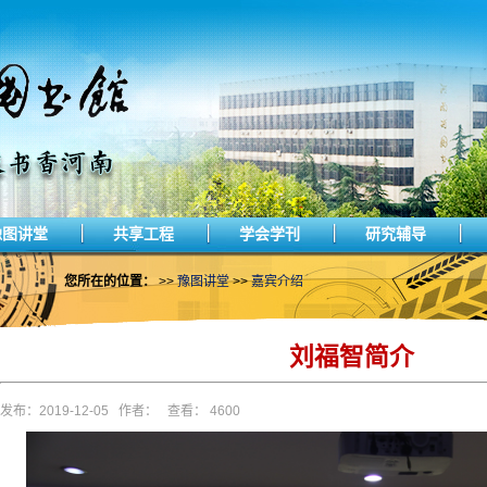
豫图讲堂
共享工程
学会学刊
研究辅导
您所在的位置：
>>
豫图讲堂
>>
嘉宾介绍
刘福智简介
发布：2019-12-05 作者： 查看： 4600