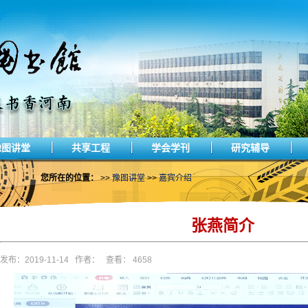
豫图讲堂
共享工程
学会学刊
研究辅导
您所在的位置：
>>
豫图讲堂
>>
嘉宾介绍
张燕简介
发布：2019-11-14 作者： 查看： 4658