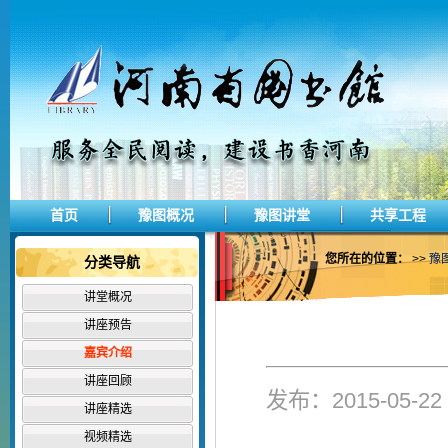
首页
豫图概况
豫图讲堂
共享工程
您所在的位置：
>>
豫
分类导航
讲堂概况
讲座预告
嘉宾介绍
讲座回顾
发布：2015-05-
讲座精选
视频精选