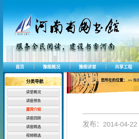
首页
豫图概况
豫图讲堂
共享工程
您所在的位置：
>>
豫
分类导航
讲堂概况
讲座预告
嘉宾介绍
讲座回顾
发布：2014-04-
讲座精选
视频精选