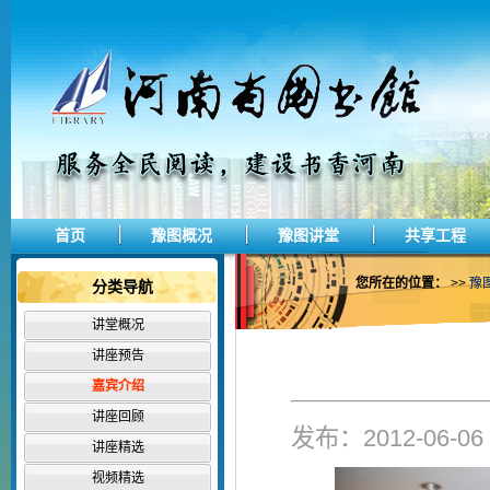
首页
豫图概况
豫图讲堂
共享工程
您所在的位置：
>>
豫
分类导航
讲堂概况
讲座预告
嘉宾介绍
讲座回顾
发布：2012-06-
讲座精选
视频精选