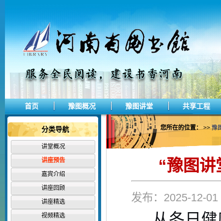
首页
豫图概况
豫图讲堂
共享工程
您所在的位置：
>>
豫
分类导航
讲堂概况
“豫图讲
讲座预告
嘉宾介绍
讲座回顾
发布：2025-12-
讲座精选
从冬日健
视频精选