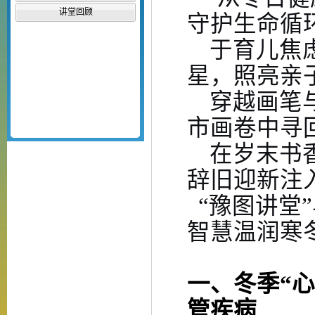
讲堂回顾
守护生命循
于育儿焦
星，照亮亲
穿越画笔
市画卷中寻
在岁末书
辞旧迎新注
“豫图讲堂
智慧温润寒
一、
冬季
“
管疾病