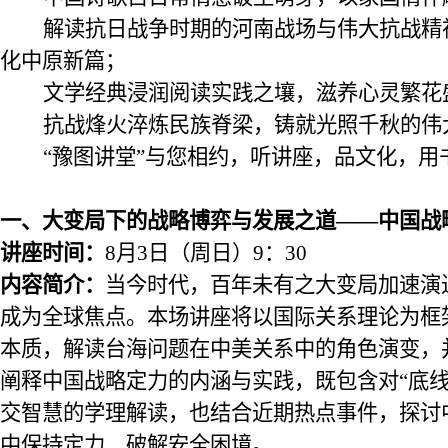
解读
抗日战争时期的河南战场与伟大抗战精
化中原新篇
；
文学经典浸润阅读实践之壤，滋养心灵繁花
抗战烽火淬炼民族脊梁，铸就光照千秋的伟
“豫图讲堂”与您相约，听讲座，品文化，用
一、
大变局下的战略博弈与发展之道
——中国战
讲座时间：
8
月
3
日
（
周日
）
9：30
内容简介：
当今时代，
百年未有之大变局加速演
成为全球焦点。本
场
讲座将以国际关系理论为框
本质，解读台海问题在中美关系中的角色演变，
阐释中国战略定力的内涵与实践
，
既包含对
“底
交智慧的学理解读，也结合近期热点事件，探讨
中保持定力、破解安全困境。