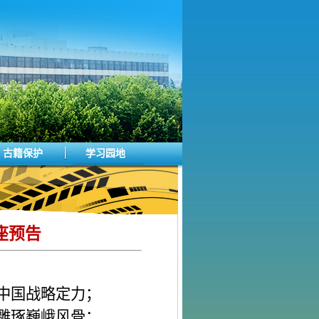
古籍保护
学习园地
讲座预告
中国战略定力
；
雕琢巍峨风骨
；