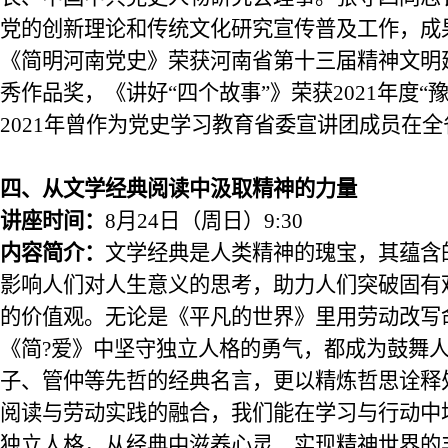
党的创新理论和传统文化研究宣传普及工作，成
《简明河南党史》荣获河南省第十三届精神文明
秀作品奖，《讲好“四个故事”》荣获2021年度“
2021年曾作为党史学习教育省委宣讲团成员在全
四、
从文学经典阅读中汲取精神的力量
讲座时间：
8
月
24
日
（
周日
）
9:30
内容简介：
文学经典是人类精神的瑰宝，其蕴含
影响人们对人生意义的思考，助力人们突破固有
的价值观。无论是《平凡的世界》里用劳动改写
《简?爱》中坚守独立人格的勇气，都成为鼓舞
子、管仲等先哲的经典名言，更以精炼哲思诠释
阅读与劳动实践
的
融合，我们能在学习与行动中
独立人格，从经典中滋养心灵、实现精神世界的