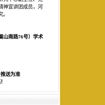
精神宣讲团成员，河
究。
嵩山南路
76号）学术
号推送为准
临！