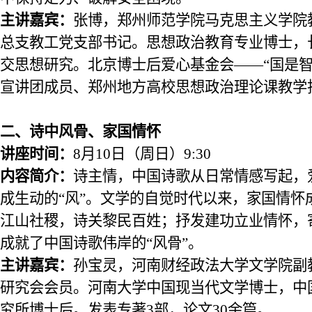
主讲
嘉宾：
张博，郑州师范学院马克思主义学院
总支
教工
党支部书记。思想政治教育专业博士，
交思想研究。北京博士后爱心基金会
——
“
国是
宣讲团成员、郑州地方高校思想政治理论课教学
二
、
诗中风骨、家国情怀
讲座时间：
8
月
10
日
（
周日
）
9:30
内容简介：
诗主情，中国诗歌从日常情感写起，
成生动的
“风”。文学的自觉时代以来，家国情怀
江山社稷，诗关黎民百姓；抒发建功立业情怀，
成就了中国诗歌伟岸的“风骨”。
主讲
嘉宾：
孙宝灵，河南财经政法大学文学院副
研究会会员。河南大学中国现当代文学博士，中
究所博士后。发表专著
3部，论文30余篇。