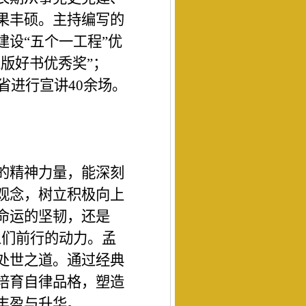
果丰硕。主持编写的
建设
“五个一工程”优
豫版好书优秀奖”；
省进行宣讲40余场。
的精神力量，能深刻
观念，树立积极向上
命运的坚韧，还是
人们前行的动力。孟
处世之道。通过经典
培育自律品格，塑造
丰盈与升华。