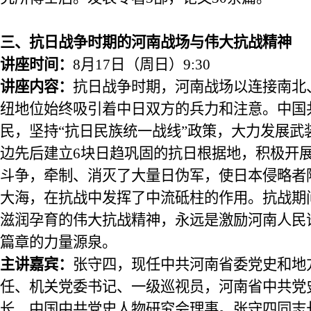
三
、
抗日战争时期的河南战场与伟大抗战精神
讲座时间：
8
月
17
日
（
周日
）
9:30
讲座内容：
抗日战争时期，河南战场以连接南北
纽地位始终吸引着中日双方的兵力和注意。中国
民，坚持
“抗日民族统一战线”政策，大力发展武
边先后建立6块日趋巩固的抗日根据地，积极开展反
斗争，牵制、消灭了大量日伪军，使日本侵略者
大海，在抗战中发挥了中流砥柱的作用。抗战期
滋润孕育的伟大抗战精神，永远是激励河南人民
篇章的力量源泉。
主讲
嘉宾：
张守四，
现任中共河南省委党史和地
任、机关党委书记、一级巡视员，河南省中共党
长、中国中共党史人物研究会理事。张守四同志