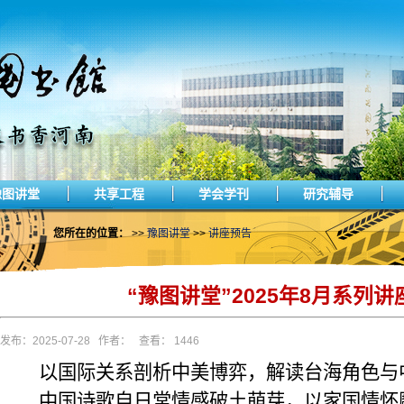
豫图讲堂
共享工程
学会学刊
研究辅导
您所在的位置：
>>
豫图讲堂
>>
讲座预告
“豫图讲堂”2025年8月系列
发布：2025-07-28 作者： 查看： 1446
以国际关系剖析中美博弈，解读台海角色与
中国诗歌自日常情感破土萌芽，以家国情怀