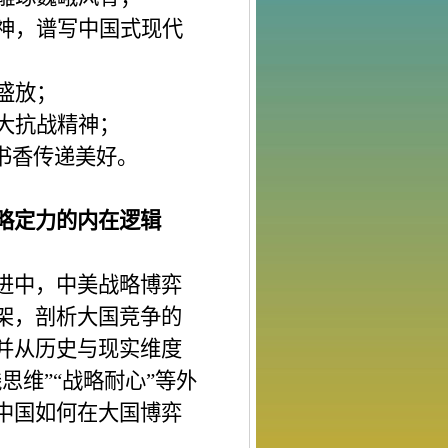
神
，
谱写中国式现代
盛放
；
大抗战精神
；
书香传递美好。
略定力的内在逻辑
进中，中美战略博弈
架，剖析大国竞争
的
并从历史与现实维度
线思维”“战略耐心”等外
中国如何在大国博弈