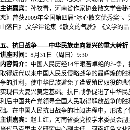
主讲
嘉宾：
孙牧青，河南省
作家协会
散文学会秘
恋》曾获
2009年全国第四届
“
冰心散文优秀奖
”
。
山落日》
,文学评论集《散文的气质》《文学的
五
、
抗日战争
——中华民族走向复兴的重大转折
讲座时间：
8
月
31
日
（
周日
）
9:30
内容简介：
中国人民历经
14年艰苦卓绝的斗争
取得近代以来中国人民反侵略战争的最辉煌的胜
争
的胜利，使中华民族避免了遭受殖民奴役
的悲
实现伟大复兴奠定基础。抗日战争促进了中华民
利后
中国共产党
领导全国人民取得解放战争的胜
础。在中国人民抗日战争的壮阔进程中，形成了
主讲
嘉宾：
赵士红，河南省委党校学术委员会副
当代马克思主义研究中心副主任、河南红色文化