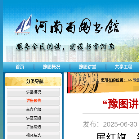
首页
豫图概况
豫图讲堂
共享工程
您所在的位置：
>>
豫
分类导航
讲堂概况
“豫图讲
讲座预告
嘉宾介绍
讲座回顾
发布：2025-06-
讲座精选
展红旗，
视频精选