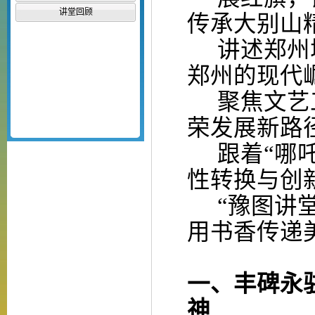
讲堂回顾
传承大别山
讲述
郑州
郑州的现代
聚焦文艺
荣发展新路
跟着
“哪
性转换与创
“豫图讲
用书香传递
一、
丰碑永
神