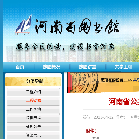
首页
豫图概况
豫图讲堂
共享工程
您所在的位置：
>>
共
分类导航
工程介绍
河南省公
工程动态
工作园地
发布：2021-04-22 作者： 查看：
培训专栏
通知公告
附件：
资源展示
附件