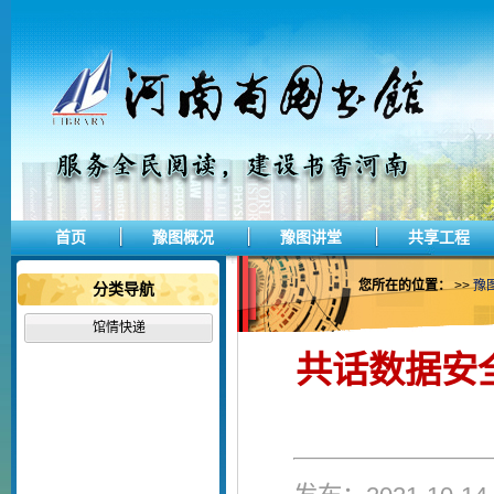
首页
豫图概况
豫图讲堂
共享工程
您所在的位置：
>>
豫
分类导航
馆情快递
共话数据安