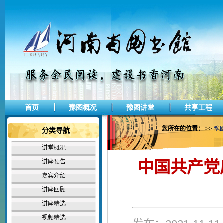
首页
豫图概况
豫图讲堂
共享工程
您所在的位置：
>>
豫
分类导航
讲堂概况
中国共产党
讲座预告
嘉宾介绍
讲座回顾
讲座精选
视频精选