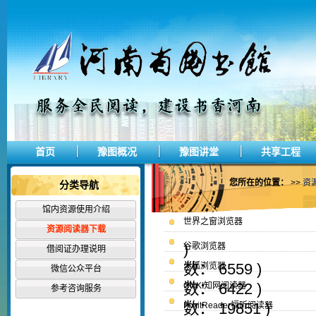
首页
豫图概况
豫图讲堂
共享工程
您所在的位置：
>>
资
分类导航
馆内资源使用介绍
世界之窗浏览器
资源阅读器下载
)
谷歌浏览器
借阅证办理说明
数： 6559 )
火狐浏览器
微信公众平台
数： 6422 )
CNKI知网阅读器
参考咨询服务
数： 19851 )
FoxitReader福昕阅读器