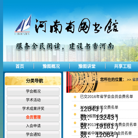
首页
豫图概况
豫图讲堂
共享工程
您所在的位置：
>>
省
分类导航
学会概况
已交2016年省学会会员会费名单
学术活动
12843 )
2013省图会员交费名单
学术成果评奖
数： 13243 )
2012省图会员交费名单
会员管理
数： 19181 )
已交2013年省图学会会费会员名单
入会申请
数： 12084 )
河南省中国图书馆学会会员名单
学会通知