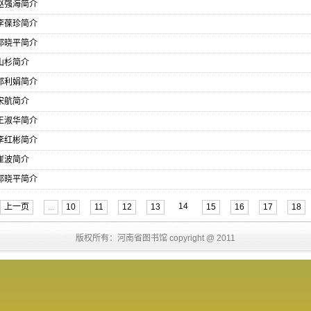
赵强海简介
李葆珍简介
郭晓平简介
山杉简介
邵利娟简介
宋航简介
王淑华简介
李红彬简介
崔波简介
郭晓平简介
14
上一页
...
10
11
12
13
15
16
17
18
版权所有：河南省图书馆 copyright @ 2011