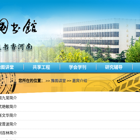
豫图讲堂
共享工程
学会学刊
研究辅导
您所在的位置：
>>
豫图讲堂
>>
嘉宾介绍
周九常简介
武艳敏简介
张文华简介
常晋波简介
荆百林简介