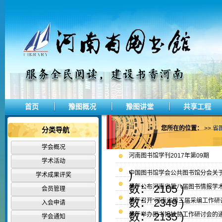
首页
豫图概况
豫图讲堂
共享工程
您所在的位置：
>>
省
分类导航
学会概况
河南图书馆学刊2017年第09期
学术活动
)
中国图书馆学会公共图书馆分会关
学术成果评奖
数： 2105 )
关于公布河南省第八届图书情报学
会员管理
数： 2349 )
关于召开“河南省第三届采编工作研
入会申请
数： 2135 )
关于举办图书馆扶贫工作研讨会的
学会通知