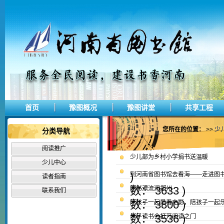
首页
豫图概况
豫图讲堂
共享工程
您所在的位置：
>>
少
分类导航
阅读推广
少儿部为乡村小学捐书送温暖
少儿中心
)
到河南省图书馆去看海——走进图
读者指南
数： 3633 )
图书漂流润郑州
联系我们
数： 3800 )
陪孩子一起爱看电影，陪孩子一起
数： 3536 )
亲子读书会打开阅读之门