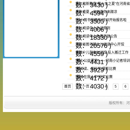
数： 3430 )
第二届新教育“萤火虫之夏”在河南
数： 4594 )
炎炎盛夏，省图邀你来蹭凉
数： 3505 )
“小小图书管理员”培训开始报名啦
数： 4006 )
少儿阅读中心办证规则
数： 18330 )
少儿阅读中心免费开放公告
数： 20576 )
河南省图书馆少儿阅读中心开馆
数： 4559 )
省图少儿部临时闭馆 投入搬迁工作
数： 4431 )
“爱心公益课堂”——河南小记者培
数： 3929 )
“爱阅读、爱科学”摄影比赛
数： 4172 )
“雷锋在我心中”征文比赛
数： 4030 )
首页
上一页
...
4
5
6
版权所有：河南省