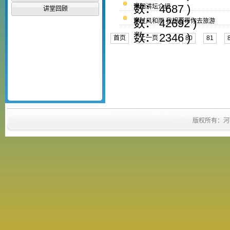
数： 4687 )
豫图讲坛介绍
讲堂回顾
数： 42692 )
穿过风和雨 我想要带你去旅游
数： 2346 )
首页
上一页
...
80
81
版权所有：河南省