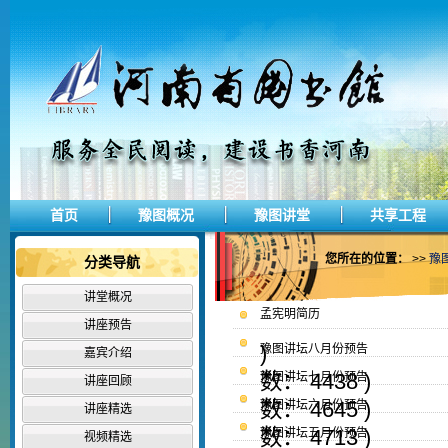
首页
豫图概况
豫图讲堂
共享工程
您所在的位置：
>>
豫
分类导航
讲堂概况
孟宪明简历
讲座预告
)
豫图讲坛八月份预告
嘉宾介绍
数： 4438 )
豫图讲坛七月份预告
讲座回顾
数： 4645 )
豫图讲坛六月份预告
讲座精选
数： 4713 )
豫图讲坛五月份预告
视频精选