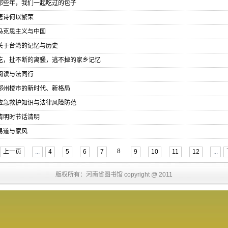
那些年，我们一起吃过的包子
唐诗何以繁荣
马克思主义与中国
关于台湾的记忆与历史
吃，扯不断的离骚，逃不掉的家乡记忆
阅读与法同行
郑州楼市的新时代、新格局
应急救护知识与法律风险防范
清明时节话清明
易道与家风
8
上一页
...
4
5
6
7
9
10
11
12
...
版权所有：河南省图书馆 copyright @ 2011