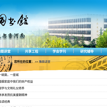
豫图讲堂
共享工程
学会学刊
研究辅导
您所在的位置：
>>
豫图讲堂
一碗面，一座城
婚姻家庭中我们的财产权益
国学与文明礼仪修养
继承发扬抗美援朝精神
品读经典