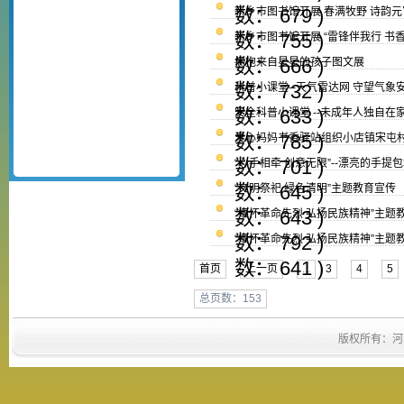
数： 679 )
新乡市图书馆开展 春满牧野 诗韵元
数： 755 )
新乡市图书馆开展 “雷锋伴我行 书
数： 666 )
拥抱来自星星的孩子图文展
数： 732 )
科普小课堂--天气雷达网 守望气象
数： 633 )
安全科普小课堂 --未成年人独自在
数： 785 )
爱心妈妈书香驿站组织小店镇宋屯
数： 701 )
“心手相牵 创意无限”--漂亮的手提
数： 645 )
“文明祭祀 绿色清明”主题教育宣传
数： 643 )
“缅怀革命先烈 弘扬民族精神”主
数： 792 )
“缅怀革命先烈 弘扬民族精神”主
数： 641 )
首页
上一页
...
3
4
5
总页数：153
版权所有：河南省