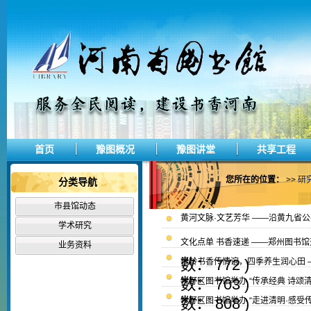
首页
豫图概况
豫图讲堂
共享工程
您所在的位置：
>>
研
分类导航
市县馆动态
黄河文脉·文艺芳华 ——沿黄九省
学术研究
文化点单 书香速递 ——郑州图书
业务资料
数： 772 )
银龄书香传情谊，四季养生润心田 —
活动
数： 703 )
牧野区图书馆举办 “传承经典 诗颂清
数： 808 )
牧野区图书馆举办 “走进清明·感受