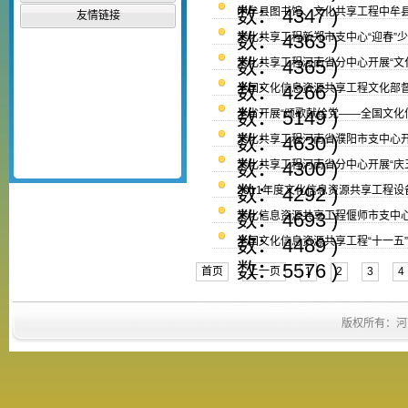
数： 4347 )
中牟县图书馆、文化共享工程中牟
友情链接
数： 4363 )
文化共享工程新郑市支中心“迎春”
数： 4365 )
文化共享工程河南省分中心开展“文
数： 4266 )
全国文化信息资源共享工程文化部
数： 5149 )
全省开展“颂歌献给党——全国文化
数： 4630 )
文化共享工程河南省濮阳市支中心开
数： 4300 )
文化共享工程河南省分中心开展“庆
数： 4292 )
2011年度文化信息资源共享工程
数： 4693 )
文化信息资源共享工程偃师市支中心
数： 4489 )
全国文化信息资源共享工程“十一五
数： 5576 )
首页
上一页
1
2
3
4
版权所有：河南省