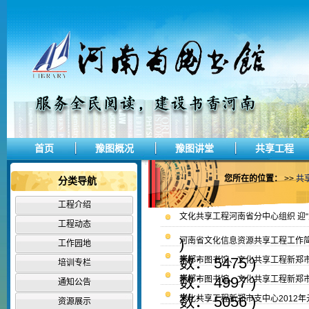
首页
豫图概况
豫图讲堂
共享工程
您所在的位置：
>>
共
分类导航
工程介绍
文化共享工程河南省分中心组织 迎“
工程动态
)
河南省文化信息资源共享工程工作简报
工作园地
数： 5475 )
新郑市图书馆、文化共享工程新郑市
培训专栏
庭活动颁奖典礼
数： 4997 )
新郑市图书馆、文化共享工程新郑
通知公告
数： 5056 )
文化共享工程新郑市支中心2012
资源展示